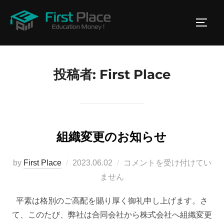
コ
ン
サイド
テ
ン
ツ
投稿者:
First Place
へ
ス
キ
ッ
プ
組織変更のお知らせ
投
by
First Place
2023.06.02
コメントを受け付けてい
稿
ません
日:
平素は格別のご高配を賜り厚く御礼申し上げます。さ
て、このたび、弊社は合同会社から株式会社へ組織変更