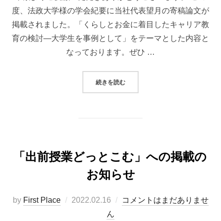
度、法政大学様の学会紀要に当社代表望月の寄稿論文が
掲載されました。「くらしとお金に着目したキャリア教
育の検討―大学生を事例として」をテーマとした内容と
なっております。ぜひ …
“「法政大学 学会紀要」掲載のお知
続きを読む
「出前授業どっとこむ」への掲載の
お知らせ
投
by
First Place
2022.02.16
コメントはまだありませ
稿
ん