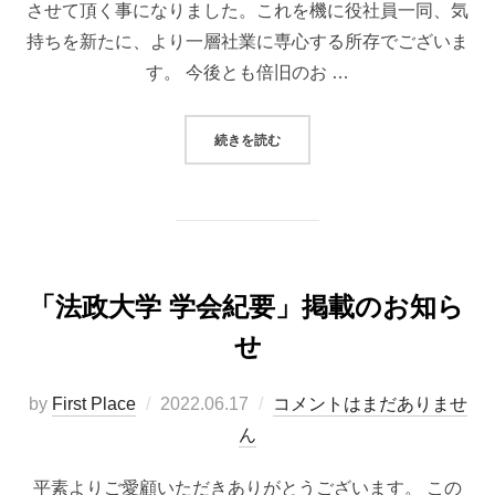
させて頂く事になりました。これを機に役社員一同、気
持ちを新たに、より一層社業に専心する所存でございま
す。 今後とも倍旧のお …
“組織変更のお知らせ”
続きを読む
「法政大学 学会紀要」掲載のお知ら
せ
投
by
First Place
2022.06.17
コメントはまだありませ
稿
ん
日:
平素よりご愛顧いただきありがとうございます。 この